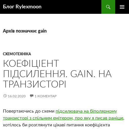
Пошук
Блог Rylexmoon
ПЕРЕЙТИ
ГОЛОВ
ДО
МЕНЮ
КОНТЕНТУ
Архів позначки: gain
СХЕМОТЕХНІКА
КОЕФІЦІЕНТ
ПІДСИЛЕННЯ. GAIN. НА
ТРАНЗИСТОРІ
16.02.2020
1 КОМЕНТАР
Повертаючись до схеми
підсилювача на біполярному
транзисторі з спільним емітером, про яку я писав раніше
,
хотілось би розглянути цікаві питання коефіцієнта