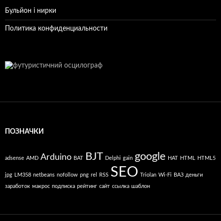
Бульйон і нирки
Политика конфиденциальности
ПОЗНАЧКИ
BJT
google
Arduino
adsense
AMD
BAT
Delphi
gain
HAT
HTML
HTML5
SEO
jpg
LM358
netbeans
nofollow
png
rel
RSS
Triolan
Wi-Fi
ВАЗ
деньги
заработок
макрос
подписка
рейтинг
сайт
ссылка
шаблон