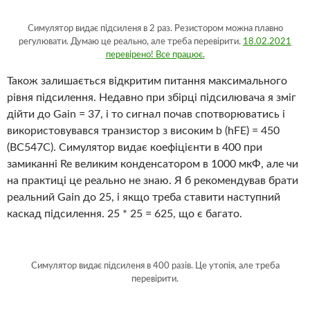
Симулятор видає підсиленя в 2 раз. Резистором можна плавно
регулювати. Думаю це реально, але треба перевірити.
18.02.2021
перевірено! Все працює.
Також залишається відкритим питання максимального
рівня підсилення. Недавно при збірці підсилювача я зміг
дійти до Gain = 37, і то сигнал почав спотворюватись і
використовувався транзистор з високим b (hFE) = 450
(BC547C). Симулятор видає коефіцієнти в 400 при
замиканні Re великим конденсатором в 1000 мкФ, але чи
на практиці це реально не знаю. Я б рекомендував брати
реальний Gain до 25, і якщо треба ставити наступний
каскад підсилення. 25 * 25 = 625, що є багато.
Симулятор видає підсиленя в 400 разів. Це утопія, але треба
перевірити.