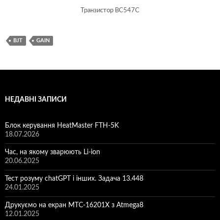
Транзистор BC547C
BJT
GAIN
НЕДАВНІ ЗАПИСИ
Блок керування HeatMaster FTH-5K
18.07.2026
Час, на якому зварюють Li-ion
20.06.2025
Тест розуму chatGPT і інших. Задача 13.448
24.01.2025
Друкуємо на екран MTC-16201X з Atmega8
12.01.2025