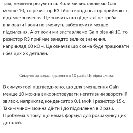
такі, незвичні результати. Коли ми виставляємо Gain
менше 10, то резистор R3 і його конденсатор приймають
від’ємне значення. Це значить що ці деталі не треба
впаювати і вони не зможуть забезпечити менше
підсилення. А от коли ми виставляємо Gain рівний 10, то
резистор R3 приймає занадто велике значення,
наприклад 60 кОм. Це означає що схема буде працювати
і без цих 2х деталей.
Симулятор видає підсиленя в 10 разів. Це вірна схема.
В симуляторі підтверджено, що для зменшення Gain
менше 10 можна використовувати негативний зворотній
зв’язок, наприклад конденсатор 0,1 мкФ і резистор 15к.
Таким чином можна дійти і до підсилення в 2 рази.
Проблема в тому, що немає формул для розрахунку цих
деталей.