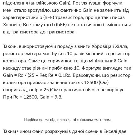
підсилення (англійською Gain). Розглянувши формули,
мені стало зрозуміло, що фактично Gain не залежить від
характеристики b (hFE) транзистора, про це так і писав
Хоровіц. Все тому що b (hFE) не є статичною і змінюється
від транзистора до транзистора.
Також, використовуючи пораду з книги Хоровіца і Хілла,
резистор емітера має бути в 10 разів менший за резистор
колектора. Саме це спричинює те, що мінімальний Gain
каскаду стає рівним приблизно 10. Формула виглядає так
Gain = Rc / (25 + Re); Re = 0.1Rc. Враховуючи, що резистор
колектора приймає значення такі як 12500 (Ом)
наприклад, опір в 25 (Ом) практично нічого не вирішує.
При Rc = 12500, Gain = 9,8.
Надійна схема підсилювача зі спільним емітером.
Таким чином файл розрахунків даної схеми в Екселі дає