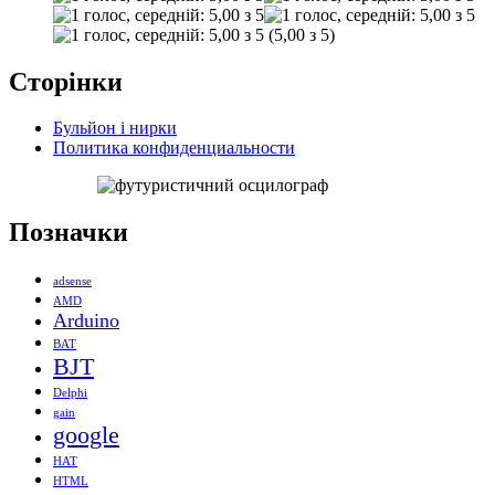
(5,00 з 5)
Сторінки
Бульйон і нирки
Политика конфиденциальности
Позначки
adsense
AMD
Arduino
BAT
BJT
Delphi
gain
google
HAT
HTML