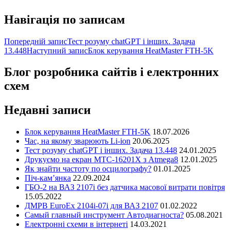
Навігація по записам
Попередній запис
Тест розуму chatGPT і інших. Задача
13.448
Наступний запис
Блок керування HeatMaster FTH-5K
Блог розробника сайтів і електронних
схем
Недавні записи
Блок керування HeatMaster FTH-5K
18.07.2026
Час, на якому зварюють Li-ion
20.06.2025
Тест розуму chatGPT і інших. Задача 13.448
24.01.2025
Друкуємо на екран MTC-16201X з Atmega8
12.01.2025
Як знайти частоту по осцилографу?
01.01.2025
Піч-кам’янка
22.09.2024
ГБО-2 на ВАЗ 2107і без датчика масової витрати повітря
15.05.2022
ДМРВ EuroEx 2104i-07i для ВАЗ 2107
01.02.2022
Самый главный инструмент Автодиагноста?
05.08.2021
Електронні схеми в інтернеті
14.03.2021