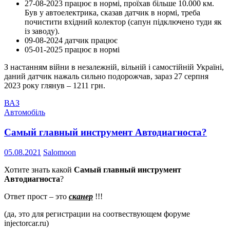
27-08-2023 працює в нормі, проїхав більше 10.000 км.
Був у автоелектрика, сказав датчик в нормі, треба
почистити вхідний колектор (сапун підключено туди як
із заводу).
09-08-2024 датчик працює
05-01-2025 працює в нормі
З настанням війни в незалежній, вільній і самостійній Україні,
даний датчик нажаль сильно подорожчав, зараз 27 серпня
2023 року глянув – 1211 грн.
ВАЗ
Автомобіль
Самый главный инструмент Автодиагноста?
05.08.2021
Salomoon
Хотите знать какой
Самый главный инструмент
Автодиагноста
?
Ответ прост – это
сканер
!!!
(да, это для регистрации на соотвествующем форуме
injectorcar.ru)