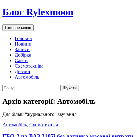
Блог Rylexmoon
Пошук
Перейти
Головне меню
до
контенту
Головна
Новини
Записи
Добірка
Сайти
Схемотехніка
Дизайн
Автомобіль
Пошук:
Архів категорії: Автомобіль
Для більш “журнального” звучання
Автомобіль
,
Схемотехніка
ГБО-2 на ВАЗ 2107і без датчика масової витрати