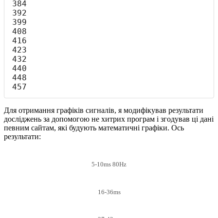
384

392

399

408

416

423

432

440

448

457
Для отримання графіків сигналів, я модифікував результати
досліджень за допомогою не хитрих програм і згодував ці дані
певним сайтам, які будують математичні графіки. Ось
результати:
5-10ms 80Hz
16-36ms