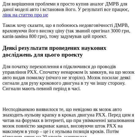
Для вирішення проблеми я просто купив аналог ДМРВ для
даної моделі авто і встановив його. У результаті все працює,
лінк на статтю про це
Також хочу сказати, що я побоююсь недовговічності ДМРВ,
враховуючи його високу ціну (так званий оригінал 3000 грн,
капія-заміна 800 грн), тому задумував цей проект.
Деякі результати проведених наукових
досліджень для цього проекту
Для початку перехоплення я підключився до проводів
управління РХХ. Спочатку ненароком їх замкнув, на що мозок
авто видав помилку (нічого не згоріло). Мозок посилає деякі
сигнали для руху крокового двигуна в ту чи іншу сторону.
Сигнали мають певний період в часі.
Несподіванкою виявилося те, що невідомо як мозок авто
знаходить нульову крапку в кроках двигуна РХХ. Перед цим я
читав на форумах в інтернеті, що при увімкненні запалювання
мозок повністю закриває канал, висовуючи шток РХХ на
максимум в упор – це і є нульова позиція кроків. Потім
відводить шток на 20 кроків, наприклад.