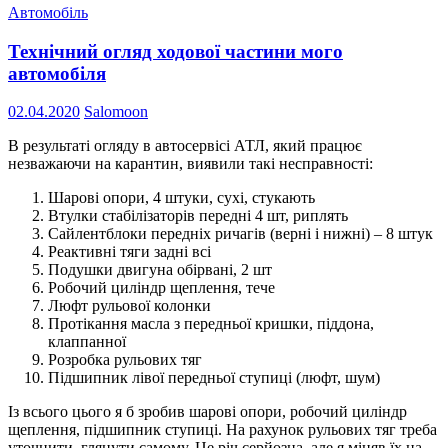
Автомобіль
Технічний огляд ходової частини мого
автомобіля
02.04.2020
Salomoon
В результаті огляду в автосервісі АТЛ, який працює
незважаючи на карантин, виявили такі несправності:
Шарові опори, 4 штуки, сухі, стукають
Втулки стабілізаторів передні 4 шт, риплять
Сайлентблоки передніх ричагів (верні і нижні) – 8 штук
Реактивні тяги задні всі
Подушки двигуна обірвані, 2 шт
Робочий циліндр щеплення, тече
Люфт рульової колонки
Протікання масла з передньої кришки, піддона,
клаппанної
Розробка рульових тяг
Підшипник лівої передньої ступиці (люфт, шум)
Із всього цього я б зробив шарові опори, робочий циліндр
щеплення, підшипник ступиці. На рахунок рульових тяг треба
уточнити, глянути самому. Це річ серйозна, але я міняв їх на