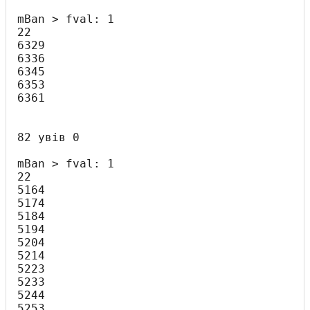
mBan > fval: 1

22

6329

6336

6345

6353

6361

82 увів 0

mBan > fval: 1

22

5164

5174

5184

5194

5204

5214

5223

5233

5244

5253
