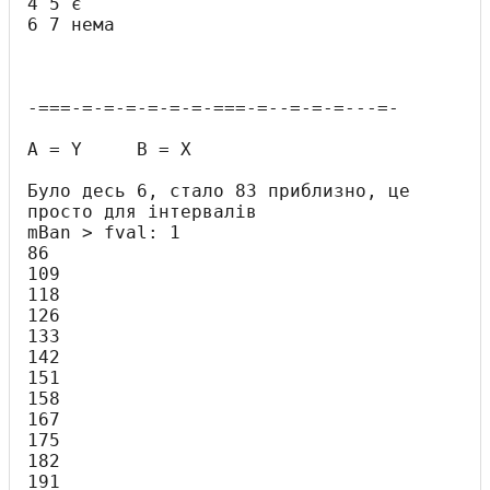
4 5 є

6 7 нема

-===-=-=-=-=-=-=-===-=--=-=-=---=-

A = Y     B = X

Було десь 6, стало 83 приблизно, це 
просто для інтервалів

mBan > fval: 1

86

109

118

126

133

142

151

158

167

175

182

191
