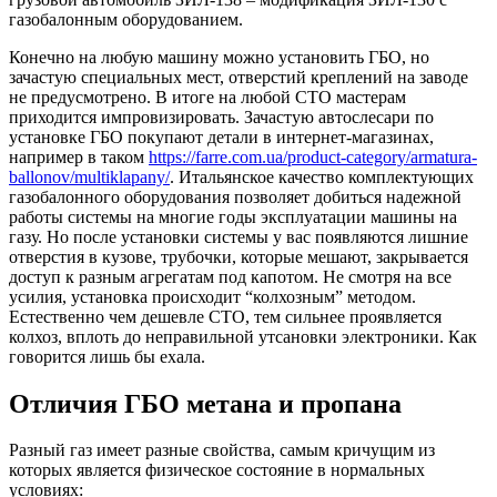
газобалонным оборудованием.
Конечно на любую машину можно установить ГБО, но
зачастую специальных мест, отверстий креплений на заводе
не предусмотрено. В итоге на любой СТО мастерам
приходится импровизировать. Зачастую автослесари по
установке ГБО покупают детали в интернет-магазинах,
например в таком
https://farre.com.ua/product-category/armatura-
ballonov/multiklapany/
. Итальянское качество комплектующих
газобалонного оборудования позволяет добиться надежной
работы системы на многие годы эксплуатации машины на
газу. Но после установки системы у вас появляются лишние
отверстия в кузове, трубочки, которые мешают, закрывается
доступ к разным агрегатам под капотом. Не смотря на все
усилия, установка происходит “колхозным” методом.
Естественно чем дешевле СТО, тем сильнее проявляется
колхоз, вплоть до неправильной утсановки электроники. Как
говорится лишь бы ехала.
Отличия ГБО метана и пропана
Разный газ имеет разные свойства, самым кричущим из
которых является физическое состояние в нормальных
условиях: