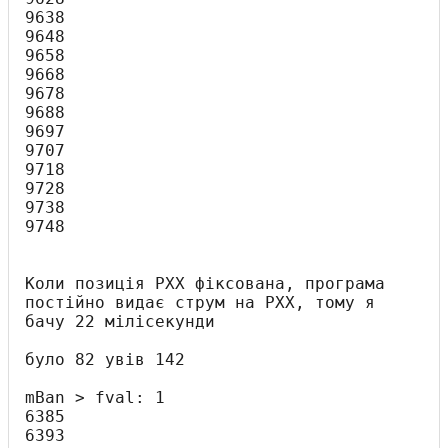
9638

9648

9658

9668

9678

9688

9697

9707

9718

9728

9738

9748

Коли позиція РХХ фіксована, програма 
постійно видає струм на РХХ, тому я 
бачу 22 мілісекунди

було 82 увів 142

mBan > fval: 1

6385

6393
