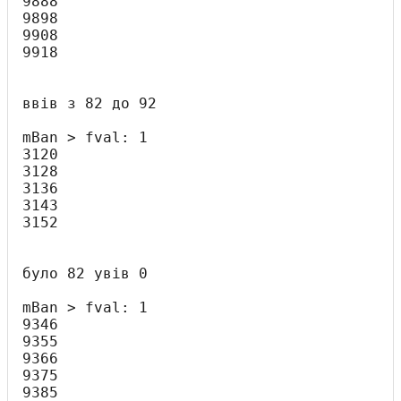
9888

9898

9908

9918

ввів з 82 до 92

mBan > fval: 1

3120

3128

3136

3143

3152

було 82 увів 0

mBan > fval: 1

9346

9355

9366

9375

9385
