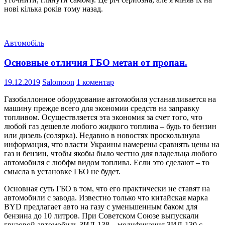
нові кілька років тому назад.
Автомобіль
Основные отличия ГБО метан от пропан.
19.12.2019
Salomoon
1 коментар
Газобаллонное оборудование автомобиля устанавливается на
машину прежде всего для экономии средств на заправку
топливом. Осуществляется эта экономия за счет того, что
любой газ дешевле любого жидкого топлива – будь то бензин
или дизель (солярка). Недавно в новостях проскользнула
информация, что власти Украины намерены сравнять цены на
газ и бензин, чтобы якобы было честно для владельца любого
автомобиля с любфм видом топлива. Если это сделают – то
смысла в установке ГБО не будет.
Основная суть ГБО в том, что его практически не ставят на
автомобили с завода. Известно только что китайская марка
BYD предлагает авто на газу с уменьшенным баком для
бензина до 10 литров. При Советском Союзе выпускали
грузовой автомобиль ЗИЛ-138 – модификация ЗИЛ-130 с