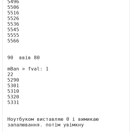
5496

5506

5516

5526

5536

5545

5555

5566

90  ввів 80

mBan > fval: 1

22

5290

5301

5310

5320

5331

Ноутбуком виставляю 0 і вимикаю 
запалювання. потім увімкну
