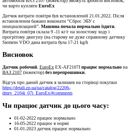
автомобіля ВАЗ 2107 (інжектор) зможуть зробити висновок,
чи варто купляти
EuroEx
Датчик витрати повітря був встановлений 21.01.2022. Після
встановлення бажано виконати “Сброс ЭБУ с
инициализацией”.
Машина почала нормально їздити
.
Витрата повітря склала 9 -11 кг/г на холостому ходу і
прогрітому двигуну (на старому не дуже справному датчику
Siemens VDO дана витрата була 17-21 kg/h
Висновок
Датчик робочий
.
EuroEx
EX-AF2107I
працює нормально
на
ВАЗ 2107
(інжектор)
без перепрошивки
.
Відгук про даний датчик я залишив на сторінці покупки
https://detali.zp.ua/ua/catalog/22206-
dmrv_2104i_07i_EuroEx/#comments
Чи працює датчик до цього часу:
01-02-2022 працює нормально
16-05-2022 працює в нормі
01-01-2023 датчик працює нормально