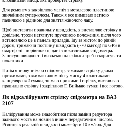
алюмінієвій мисці, яка провертає стрілку.
Для ремонту я закріплюю магніт з металевою пластиною
звичайним супер-клеєм. Також я все вимиваю ватною
паличкою з рідиною для зняття жіночого лаку.
Щоб виставити правильну швидкість, я виставляю стрілку в
довільне, трохи натягнуте пружиною положення, після чого
встановлюю це в панель приладів. Їду за містом по рівній
дорозі, тримаючи постійну швидкість (~70 км/год) по GPS в
смартфоні і порівнюю ці дані з показниками спідометра.
Записую швидкості і визначаю на скільки треба скоригувати
показники.
Потім я знову знімаю спідометр, зажимаю стрілку двома
прижимами, зажимаю алюмінієву миску 4 клаптиками
канцелярської гумки, знімаю прижими і стрілку, виставляю
правильно стрілку і закріплюю її. Виймаю гумки і все готово.
Як відкалібрувати стрілку спідометра на ВАЗ
2107
Калібрування може знадобитися після заміни редуктора
заднього моста на новий з іншим передаточним числом.
Різниця в реальній швидкості може бути 10 км/год. Для