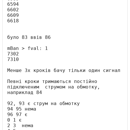
6594

6602

6609

6618

було 83 ввів 86

mBan > fval: 1

7302

7310

Менше 3х кроків бачу тільки один сигнал

Певні кроки тримаються постійно 
підключеним  струмом на обмотку, 
наприклад 84

92, 93 є струм на обмотку

94 95 нема

96 97 є

0 1 є

2 3  нема
