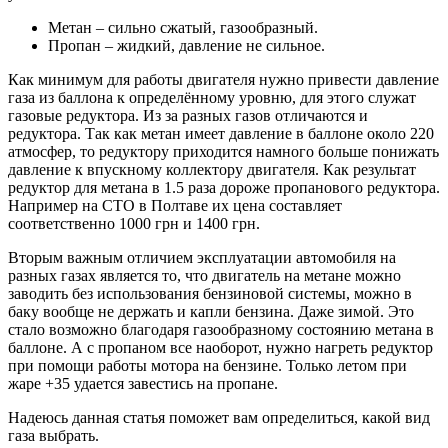
Метан – сильно сжатый, газообразный.
Пропан – жидкий, давление не сильное.
Как минимум для работы двигателя нужно привести давление
газа из баллона к определённому уровню, для этого служат
газовые редуктора. Из за разных газов отличаются и
редуктора. Так как метан имеет давление в баллоне около 220
атмосфер, то редуктору приходится намного больше понижать
давление к впускному коллектору двигателя. Как результат
редуктор для метана в 1.5 раза дороже пропанового редуктора.
Например на СТО в Полтаве их цена составляет
соответственно 1000 грн и 1400 грн.
Вторым важным отличием эксплуатации автомобиля на
разных газах является то, что двигатель на метане можно
заводить без использования бензиновой системы, можно в
баку вообще не держать и капли бензина. Даже зимой. Это
стало возможно благодаря газообразному состоянию метана в
баллоне. А с пропаном все наоборот, нужно нагреть редуктор
при помощи работы мотора на бензине. Только летом при
жаре +35 удается завестись на пропане.
Надеюсь данная статья поможет вам определиться, какой вид
газа выбрать.