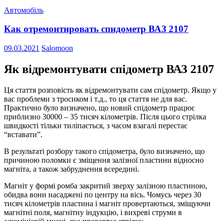
Автомобіль
Как отремонтировать спидометр ВАЗ 2107
09.03.2021
Salomoon
Як відремонтувати спідометр ВАЗ 2107
Ця стаття розповість як відремонтувати сам спідометр. Якщо у
вас проблеми з тросиком і т.д., то ця стаття не для вас.
Практично було визначено, що новий спідометр працює
приблизно 30000 – 35 тисяч кілометрів. Після цього стрілка
швидкості тільки тиліпається, з часом взагалі перестає
“вставати”.
В результаті розбору такого спідометра, було визначено, що
причиною поломки є зміщення залізної пластини відносно
магніта, а також забруднення всередині.
Магніт у формі ромба закритий зверху залізною пластиною,
обидва вони насаджені по центру на вісь. Чомусь через 30
тисяч кілометрів пластина і магніт провертаються, зміщуючи
магнітні поля, магнітну індукцію, і вихреві струми в