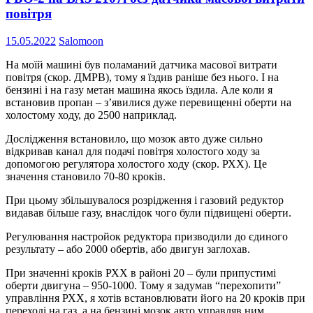
повітря
15.05.2022
Salomoon
На моїй машині був поламаний датчика масової витрати
повітря (скор. ДМРВ), тому я їздив раніше без нього. І на
бензині і на газу метан машина якось їздила. Але коли я
встановив пропан – з’явилися дуже перевищенні оберти на
холостому ходу, до 2500 наприклад.
Дослідження встановило, що мозок авто дуже сильно
відкривав канал для подачі повітря холостого ходу за
допомогою регулятора холостого ходу (скор. РХХ). Це
значення становило 70-80 кроків.
При цьому збільшувалося розрідження і газовий редуктор
видавав більше газу, внаслідок чого були підвищені оберти.
Регулювання настройок редуктора призводили до єдиного
результату – або 2000 обертів, або двигун заглохав.
При значенні кроків РХХ в районі 20 – були припустимі
оберти двигуна – 950-1000. Тому я задумав “перехопити”
управління РХХ, я хотів встановлювати його на 20 кроків при
переході на газ, а на бензині мозок авто управляв ним.