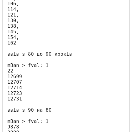
106,

114,

121,

130,

138,

145,

154,

162

ввів з 80 до 90 кроків

mBan > fval: 1

22

12699

12707

12714

12723

12731

ввів з 90 на 80

mBan > fval: 1

9878
