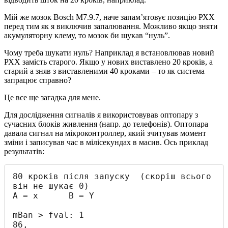
Мій же мозок Bosch M7.9.7, наче запам’ятовує позицію РХХ
перед тим як я виключив запалювання. Можливо якщо зняти
акумуляторну клему, то мозок би шукав “нуль”.
Чому треба шукати нуль? Наприклад я встановлював новий
РХХ замість старого. Якщо у нових виставлено 20 кроків, а
старий а зняв з виставленими 40 кроками – то як система
запрацює справно?
Це все ще загадка для мене.
Для дослідження сигналів я використовував оптопару з
сучасних блоків живлення (напр. до телефонів). Оптопара
давала сигнал на мікроконтроллер, який зчитував момент
зміни і записував час в мілісекундах в масив. Ось приклад
результатів:
80 кроків після запуску  (скоріш всього 
він не шукає 0)

A = x      B = Y

mBan > fval: 1

86,
