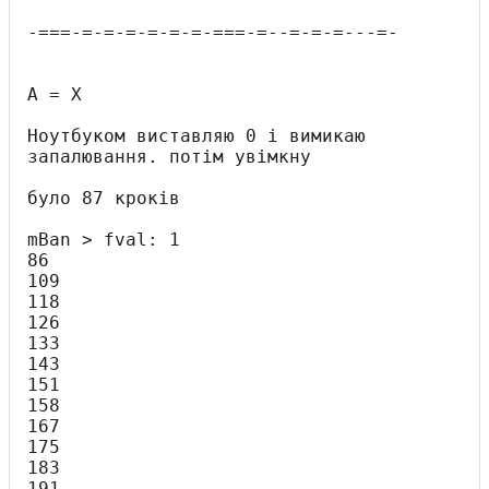
-===-=-=-=-=-=-=-===-=--=-=-=---=-

A = X

Ноутбуком виставляю 0 і вимикаю 
запалювання. потім увімкну

було 87 кроків

mBan > fval: 1

86

109

118

126

133

143

151

158

167

175

183

191
