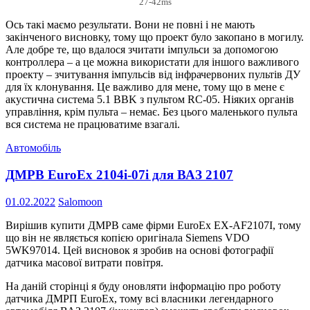
27-42ms
Ось такі маємо результати. Вони не повні і не мають
закінченого висновку, тому що проект було закопано в могилу.
Але добре те, що вдалося зчитати імпульси за допомогою
контроллера – а це можна використати для іншого важливого
проекту – зчитування імпульсів від інфрачервоних пультів ДУ
для їх клонування. Це важливо для мене, тому що в мене є
акустична система 5.1 BBK з пультом RC-05. Ніяких органів
управління, крім пульта – немає. Без цього маленького пульта
вся система не працюватиме взагалі.
Автомобіль
ДМРВ EuroEx 2104i-07i для ВАЗ 2107
01.02.2022
Salomoon
Вирішив купити ДМРВ саме фірми EuroEx EX-AF2107I, тому
що він не являється копією оригінала Siemens VDO
5WK97014. Цей висновок я зробив на основі фотографії
датчика масової витрати повітря.
На даній сторінці я буду оновляти інформацію про роботу
датчика ДМРП EuroEx, тому всі власники легендарного