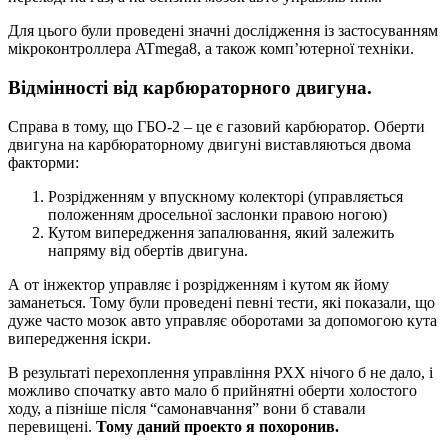
Для цього були проведені значні дослідження із застосуванням
мікроконтроллера ATmega8, а також комп’ютерної техніки.
Відмінності від карбюраторного двигуна.
Справа в тому, що ГБО-2 – це є газовий карбюратор. Оберти
двигуна на карбюраторному двигуні виставляються двома
факторми:
Розрідженням у впускному колекторі (управляється
положенням дросельної заслонки правою ногою)
Кутом випередження запалювання, який залежить
напряму від обертів двигуна.
А от інжектор управляє і розрідженням і кутом як йому
заманеться. Тому були проведені певні тести, які показали, що
дуже часто мозок авто управляє оборотами за допомогою кута
випередження іскри.
В результаті перехоплення управління РХХ нічого б не дало, і
можливо спочатку авто мало б прийнятні оберти холостого
ходу, а пізніше після “самонавчання” вони б ставали
перевищені.
Тому даний проекто я похоронив.