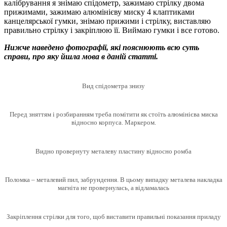
калібрування я знімаю спідометр, зажимаю стрілку двома
прижимами, зажимаю алюмінієву миску 4 клаптиками
канцелярської гумки, знімаю прижими і стрілку, виставляю
правильно стрілку і закріплюю її. Виймаю гумки і все готово.
Нижче наведено фотографії, які пояснюють всю суть
справи, про яку йшла мова в даній статті.
Вид спідометра знизу
Перед зняттям і розбиранням треба помітити як стоїть алюмінієва миска
відносно корпуса. Маркером.
Видно провернуту металеву пластину відносно ромба
Поломка – металевий пил, забрундення. В цьому випадку металева накладка
магніта не провернулась, а відламалась
Закріплення стрілки для того, щоб виставити правильні показання приладу