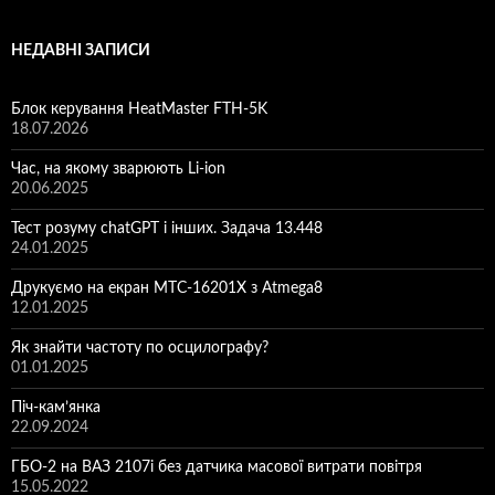
НЕДАВНІ ЗАПИСИ
Блок керування HeatMaster FTH-5K
18.07.2026
Час, на якому зварюють Li-ion
20.06.2025
Тест розуму chatGPT і інших. Задача 13.448
24.01.2025
Друкуємо на екран MTC-16201X з Atmega8
12.01.2025
Як знайти частоту по осцилографу?
01.01.2025
Піч-кам’янка
22.09.2024
ГБО-2 на ВАЗ 2107і без датчика масової витрати повітря
15.05.2022