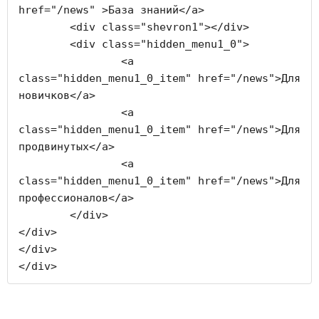
href="/news" >База знаний</a>

	<div class="shevron1"></div>

	<div class="hidden_menu1_0">

		<a 
class="hidden_menu1_0_item" href="/news">Для 
новичков</a>

		<a 
class="hidden_menu1_0_item" href="/news">Для 
продвинутых</a>

		<a 
class="hidden_menu1_0_item" href="/news">Для 
профессионалов</a>

	</div>

</div>	

</div>

</div>