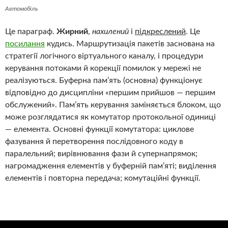
Автомобіль
Це параграф.
Жирний
,
нахилений
і
підкреслений
. Це
посилання
кудись. Маршрутизація пакетів заснована на
стратегії логічного віртуального каналу, і процедури
керування потоками й корекції помилок у мережі не
реалізуються. Буферна пам’ять (основна) функціонує
відповідно до дисципліни «першим прийшов — першим
обслужений». Пам’ять керування заміняється блоком, що
може розглядатися як комутатор протокольної одиниці
— елемента. Основні функції комутатора: циклове
фазування й перетворення послідовного коду в
паралельний; вирівнювання фази й супернапрямок;
нагромадження елементів у буферній пам’яті; виділення
елементів і повторна передача; комутаційні функції.