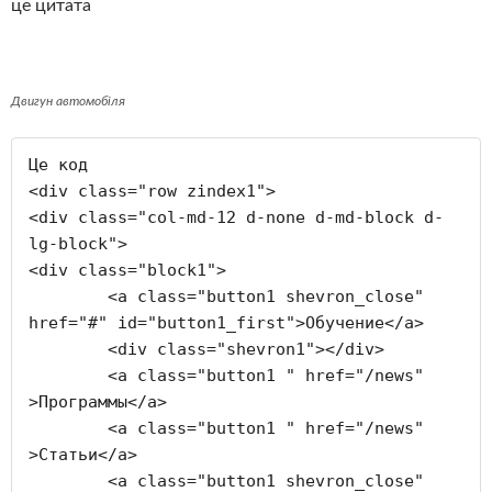
це цитата
Двигун автомобіля
Це код

<div class="row zindex1">

<div class="col-md-12 d-none d-md-block d-
lg-block">	

<div class="block1">

	<a class="button1 shevron_close" 
href="#" id="button1_first">Обучение</a>

	<div class="shevron1"></div>

	<a class="button1 " href="/news" 
>Программы</a>

	<a class="button1 " href="/news" 
>Статьи</a>

	<a class="button1 shevron_close" 