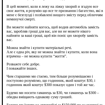
В цей момент, коли я лежу на ліжку хворий и згадую все
своє життя, я розумію що все те признання і багатство, які в
мене є безглузді і позбавлені вищого змісту перед обличчям
неминучої смерті.
Ви можете найняти когось, щоб водив автомобіль замість
вас, заробляв гроші для вас, але ви не можете нікого
найняти за ваші гроші, щоб він поніс цю хворобу замість
вас.
Можна знайти і купити матеріальні речі.
Але є одна річ, яку не можна знайти і купити, коли вона
втрачена – не можна купити “життя”.
Розважте себе добре.
І поважайте інших.
Чим старшими ми стаємо, тим більше розумнішаємо і
поступово розуміємо, що годинник, який коштує $30, і
годинник який коштує $300 показує один і той же час.
Будемо ми носити гаманець за $30, чи гаманець за $300 –
обидва вміщають однакову суму грошей.
Будемо ми їздити на автомобілі за $150 000 чи на машині за