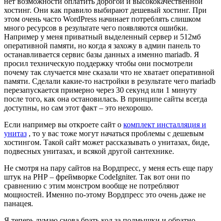
нет возможности оплатить дорогой и высококачественной
хостинг. Они как правило выбирают дешевый хостинг. При
этом очень часто WordPress начинает потреблять слишком
много ресурсов в результате чего появляются ошибки.
Например у меня приватный выделенный сервер и 512мб
оперативной памяти, но когда я захожу в админ панель то
останавливается сервис базы данных а именно mariadb. Я
просил техническую поддержку чтобы они посмотрели
почему так случается мне сказали что не хватает оперативной
памяти. Сделали какие-то настройки в результате чего mariadb
перезапускается примерно через 30 секунд или 1 минуту
после того, как она остановилась. В принципе сайты всегда
доступны, но сам этот факт – это нехорошо.
Если например вы откроете сайт о
комплект инсталляция и
унитаз
, то у вас тоже могут начаться проблемы с дешевым
хостингом. Такой сайт может рассказывать о унитазах, биде,
подвесных унитазах, и всякой другой сантехнике.
Не смотря на пару сайтов на Вордпресс, у меня есть еще пару
штук на РНР – фреймворке CodeIgniter. Так вот они по
сравнению с этим монстром вообще не потребляют
мощностей. Именно по-этому Вордпресс это очень даже не
панацея.
Я теперь думаю снова брать код за подмышки и обратно