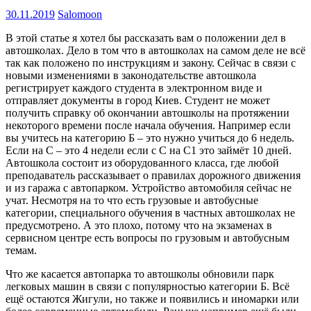
30.11.2019
Salomoon
В этой статье я хотел бы рассказать вам о положении дел в
автошколах. Дело в том что в автошколах на самом деле не всё
так как положено по инструкциям и закону. Сейчас в связи с
новыми изменениями в законодательстве автошкола
регистрирует каждого студента в электронном виде и
отправляет документы в город Киев. Студент не может
получить справку об окончании автошколы на протяжении
некоторого времени после начала обучения. Например если
вы учитесь на категорию Б – это нужно учиться до 6 недель.
Если на С – это 4 недели если с С на С1 это займёт 10 дней.
Автошкола состоит из оборудованного класса, где любой
преподаватель рассказывает о правилах дорожного движения
и из гаража с автопарком. Устройство автомобиля сейчас не
учат. Несмотря на то что есть грузовые и автобусные
категории, специального обучения в частных автошколах не
предусмотрено. А это плохо, потому что на экзаменах в
сервисном центре есть вопросы по грузовым и автобусным
темам.
Что же касается автопарка то автошколы обновили парк
легковых машин в связи с популярностью категории Б. Всё
ещё остаются Жигули, но также и появились и иномарки или