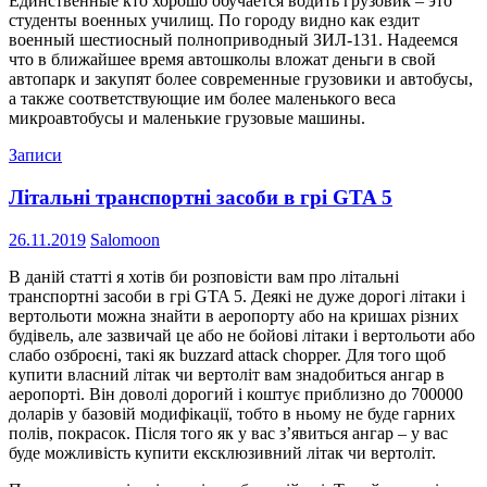
Единственные кто хорошо обучается водить грузовик – это
студенты военных училищ. По городу видно как ездит
военный шестиосный полноприводный ЗИЛ-131. Надеемся
что в ближайшее время автошколы вложат деньги в свой
автопарк и закупят более современные грузовики и автобусы,
а также соответствующие им более маленького веса
микроавтобусы и маленькие грузовые машины.
Записи
Літальні транспортні засоби в грі GTA 5
26.11.2019
Salomoon
В даній статті я хотів би розповісти вам про літальні
транспортні засоби в грі GTA 5. Деякі не дуже дорогі літаки і
вертольоти можна знайти в аеропорту або на кришах різних
будівель, але зазвичай це або не бойові літаки і вертольоти або
слабо озброєні, такі як buzzard attack chopper. Для того щоб
купити власний літак чи вертоліт вам знадобиться ангар в
аеропорті. Він доволі дорогий і коштує приблизно до 700000
доларів у базовій модифікації, тобто в ньому не буде гарних
полів, покрасок. Після того як у вас з’явиться ангар – у вас
буде можливість купити ексклюзивний літак чи вертоліт.