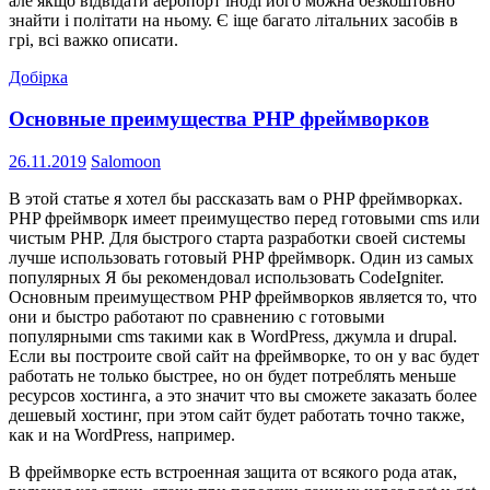
але якщо відвідати аеропорт іноді його можна безкоштовно
знайти і політати на ньому. Є іще багато літальних засобів в
грі, всі важко описати.
Добірка
Основные преимущества PHP фреймворков
26.11.2019
Salomoon
В этой статье я хотел бы рассказать вам о PHP фреймворках.
PHP фреймворк имеет преимущество перед готовыми cms или
чистым PHP. Для быстрого старта разработки своей системы
лучше использовать готовый PHP фреймворк. Один из самых
популярных Я бы рекомендовал использовать CodeIgniter.
Основным преимуществом PHP фреймворков является то, что
они и быстро работают по сравнению с готовыми
популярными cms такими как в WordPress, джумла и drupal.
Если вы построите свой сайт на фреймворке, то он у вас будет
работать не только быстрее, но он будет потреблять меньше
ресурсов хостинга, а это значит что вы сможете заказать более
дешевый хостинг, при этом сайт будет работать точно также,
как и на WordPress, например.
В фреймворке есть встроенная защита от всякого рода атак,