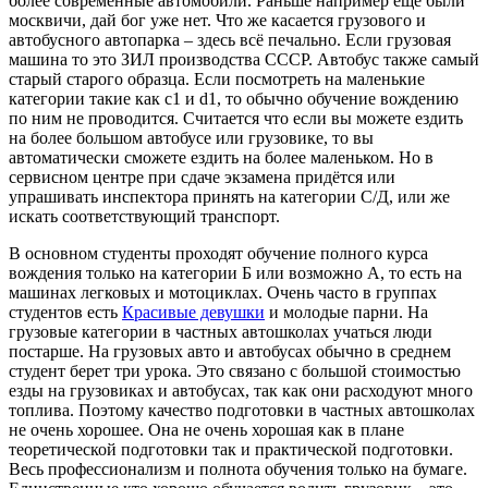
более современные автомобили. Раньше например ещё были
москвичи, дай бог уже нет. Что же касается грузового и
автобусного автопарка – здесь всё печально. Если грузовая
машина то это ЗИЛ производства СССР. Автобус также самый
старый старого образца. Если посмотреть на маленькие
категории такие как c1 и d1, то обычно обучение вождению
по ним не проводится. Считается что если вы можете ездить
на более большом автобусе или грузовике, то вы
автоматически сможете ездить на более маленьком. Но в
сервисном центре при сдаче экзамена придётся или
упрашивать инспектора принять на категории С/Д, или же
искать соответствующий транспорт.
В основном студенты проходят обучение полного курса
вождения только на категории Б или возможно А, то есть на
машинах легковых и мотоциклах. Очень часто в группах
студентов есть
Красивые девушки
и молодые парни. На
грузовые категории в частных автошколах учаться люди
постарше. На грузовых авто и автобусах обычно в среднем
студент берет три урока. Это связано с большой стоимостью
езды на грузовиках и автобусах, так как они расходуют много
топлива. Поэтому качество подготовки в частных автошколах
не очень хорошее. Она не очень хорошая как в плане
теоретической подготовки так и практической подготовки.
Весь профессионализм и полнота обучения только на бумаге.