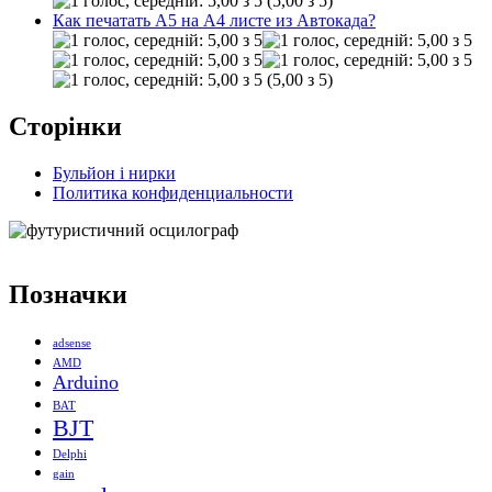
(5,00 з 5)
Как печатать А5 на А4 листе из Автокада?
(5,00 з 5)
Сторінки
Бульйон і нирки
Политика конфиденциальности
Позначки
adsense
AMD
Arduino
BAT
BJT
Delphi
gain