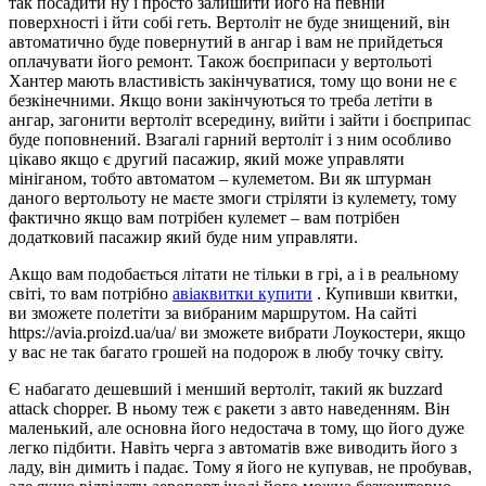
так посадити ну і просто залишити його на певній
поверхності і йти собі геть. Вертоліт не буде знищений, він
автоматично буде повернутий в ангар і вам не прийдеться
оплачувати його ремонт. Також боєприпаси у вертольоті
Хантер мають властивість закінчуватися, тому що вони не є
безкінечними. Якщо вони закінчуються то треба летіти в
ангар, загонити вертоліт всередину, вийти і зайти і боєприпас
буде поповнений. Взагалі гарний вертоліт і з ним особливо
цікаво якщо є другий пасажир, який може управляти
мініганом, тобто автоматом – кулеметом. Ви як штурман
даного вертольоту не маєте змоги стріляти із кулемету, тому
фактично якщо вам потрібен кулемет – вам потрібен
додатковий пасажир який буде ним управляти.
Акщо вам подобається літати не тільки в грі, а і в реальному
світі, то вам потрібно
авіаквитки купити
. Купивши квитки,
ви зможете полетіти за вибраним маршрутом. На сайті
https://avia.proizd.ua/ua/ ви зможете вибрати Лоукостери, якщо
у вас не так багато грошей на подорож в любу точку світу.
Є набагато дешевший і менший вертоліт, такий як buzzard
attack chopper. В ньому теж є ракети з авто наведенням. Він
маленький, але основна його недостача в тому, що його дуже
легко підбити. Навіть черга з автоматів вже виводить його з
ладу, він димить і падає. Тому я його не купував, не пробував,