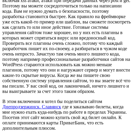
включая xss атаки, атаки при передачи данных через post и get.
Поэтому вы можете сосредоточиться только на написании
кода. Вам не нужно думать о безопасности, поэтому
разработка становится быстрее. Как правило на фреймворке
уже есть какой-то пример или шаблон, вы сможете посмотреть
как сделать то или иное действие. Готовые системы
управления сайтом тоже хорошее, но у них есть плагины в
которых может спрятаться вирус или вредоносный код.
Проверить все плагины очень сложно, потому что каждый
разработчик пишет их по-своему, а разбираться в чужом коде
очень непросто. Зачастую там очень много лишнего кода,
поэтому например профессиональные разработчики сайтов на
WordPress стараются использовать как можно меньше
плагинов, потому что они и нагружают сервер и могут внести
какие-то скрытые вирусы. Когда же вы пишете свою
собственную систему управления сайтом, то вы знаете всё что
вы писали. У вас свой код, он лаконичный, ничего лишнего и
вы выигрываете за счет этого таким образом.
В этом включении я хотел бы поделиться сайтом
Днепродзержинск. Славянск
где я заказываю билеты, когда
мне нужно ехать куда-нибудь по работе в пределах Украины.
Посетив этот сайт можно купить свой жд билет онлайн. К
оплате принимаются карты ПриватБанк, что есть
дополнительным плюсом.