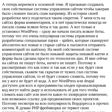
А теперь вернемся к основной теме. Я призываю создавать
свои собственные системы управления сайтом чтобы хакерам
было сложнее писать спам например. Из истории своей
разработки могу поделиться таким секретом. У меня есть на
сайтах форма комментариев, и в неё практически никогда не
писали спамы всякие боты и так далее. А вот только я
установил WordPress – сразу же начали писать всякие боты,
потому что это очень популярная система управления и
разработаны специальные пауки – spiders, которые сканируют
абсолютно все новые и старые сайты и пытаются отправить
комментарий по шаблону. На моей собственной системе
управления сайтов не было никакой защиты никакой капчи и
форма была сделана просто по технологии ajax. И мне сейчас
на сайтах не пишут боты, ничего не пишет. Поэтому я
рассматриваю это как плюс и так как если у вас будет своя
собственная, скажем так скрытая от чужих глаз система
управления сайтом, то её будет сложно сломить, потому что
ни у кого не будет её кода. А вот WordPress или drupal
доступен для всех и программисты-злодеи проанализировав
код могут найти дыру и использовать её для того чтобы
сломать ваш сайт или внести какое-то зловредное изменение,
или возможно ссылку для продвижения своих проектов.
Поэтому несмотря на всю популярность Вордпресса и прочих
систем, Я думаю PHP фреймворки не теряют свою