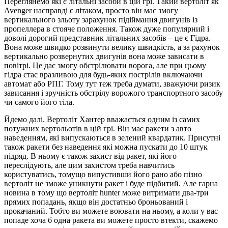
Переглянемо які є літальні засоби в цій грі. Такий вертоліт як
Avenger насправді є літаком, просто він має змогу
вертикального зльоту зарахунок підіймання двигунів із
пропеллера в стояче положення. Також дуже популярний і
доволі дорогий представник літальних засобів – це є Гідра.
Вона може швидко розвинути велику швидкість, а за рахунок
вертикально розвернутих двигунів вона може зависати в
повітрі. Це дає змогу обстрілювати ворога, але при цьому
гідра стає вразливою для будь-яких пострілів включаючи
автомат або РПГ. Тому тут теж треба думати, зважуючи ризик
зависання і зручність обстрілу ворожого транспортного засобу
чи самого його тіла.
Йдемо далі. Вертоліт Хантер вважається одним із самих
потужних вертольотів в цій грі. Він має ракети з авто
наведенням, які випускаються в зелений квардатик. Присутні
також ракети без наведення які можна пускати до 10 штук
підряд. В ньому є також захист від ракет, які його
переслідують, але цим захистом треба навчитись
користуватись, томущо випустивши його рано або пізно
вертоліт не зможе уникнути ракет і буде підбитий. Але гарна
новина в тому що вертоліт hunter може витримати два-три
прямих попадань, якщо він достатньо броньований і
прокачаний. Тобто ви можете воювати на ньому, а коли у вас
попаде хоча б одна ракета ви можете просто втекти, скажемо