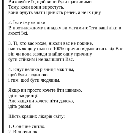
Виховуйте їх, щоб вони були щасливими.
Тому, коли вони виростуть,
вони будуть знати цінність речей, а не їх ціну.
2. Їжте їжу як ліки.
В протилежному випадку ви матимите їсти ваші ліки в
якості їжі.
3. Ті, хто вас кохає, ніколи вас не покине,
навіть якщо у нього є 100% причин відмовитись від Вас –
він чи вона завжди знайде одну причину
бути стійким і не залишити Вас.
4. Існує велика різниця між тим,
щоб були людиною
і тим, щоб бути людяним.
Якщо ви просто хочете йти швидко,
ідіть наодинці!
Але якщо ви хочете піти далеко,
ідіть разом!
Шість кращих лікарів світу:
1. Сонячне світло.
2. Відпочинок.