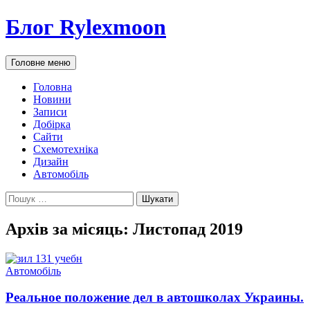
Блог Rylexmoon
Пошук
Перейти
Головне меню
до
контенту
Головна
Новини
Записи
Добірка
Сайти
Схемотехніка
Дизайн
Автомобіль
Пошук:
Архів за місяць: Листопад 2019
Автомобіль
Реальное положение дел в автошколах Украины.