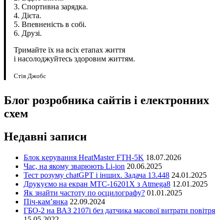
3. Спортивна зарядка.
4. Дієта.
5. Впевненість в собі.
6. Друзі.
Тримайте їх на всіх етапах життя
і насолоджуйтесь здоровим життям.
Стів Джобс
Блог розробника сайтів і електронних
схем
Недавні записи
Блок керування HeatMaster FTH-5K
18.07.2026
Час, на якому зварюють Li-ion
20.06.2025
Тест розуму chatGPT і інших. Задача 13.448
24.01.2025
Друкуємо на екран MTC-16201X з Atmega8
12.01.2025
Як знайти частоту по осцилографу?
01.01.2025
Піч-кам’янка
22.09.2024
ГБО-2 на ВАЗ 2107і без датчика масової витрати повітря
15.05.2022