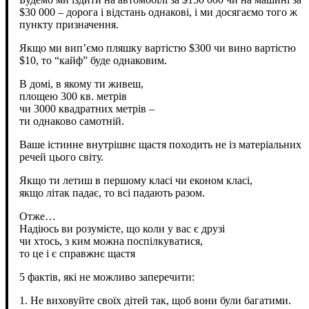
$30 000 – дорога і відстань однакові, і ми досягаємо того ж
пункту призначення.
Якщо ми вип’ємо пляшку вартістю $300 чи вино вартістю
$10, то “кайф” буде однаковим.
В домі, в якому ти живеш,
площею 300 кв. метрів
чи 3000 квадратних метрів –
ти однаково самотній.
Ваше істинне внутрішнє щастя походить не із матеріальних
речей цього світу.
Якщо ти летиш в першому класі чи економ класі,
якщо літак падає, то всі падають разом.
Отже…
Надіюсь ви розумієте, що коли у вас є друзі
чи хтось, з ким можна поспілкуватися,
то це і є справжнє щастя
5 фактів, які не можливо заперечити:
1. Не виховуйте своїх дітей так, щоб вони були багатими.