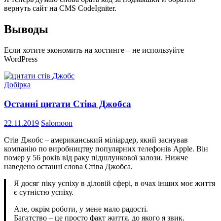
вернуть сайт на CMS CodeIgniter.
Выводы
Если хотите экономить на хостинге – не используйте
WordPress
Добірка
Останні цитати Стіва Джобса
22.11.2019
Salomoon
Стів Джобс – американський міліардер, який заснував
компанію по виробництву популярних телефонів Apple. Він
помер у 56 років від раку підшлункової залози. Нижче
наведено останні слова Стіва Джобса.
Я досяг піку успіху в діловій сфері, в очах інших моє життя
є сутністю успіху.
Але, окрім роботи, у мене мало радості.
Багатство – це просто факт життя, до якого я звик.