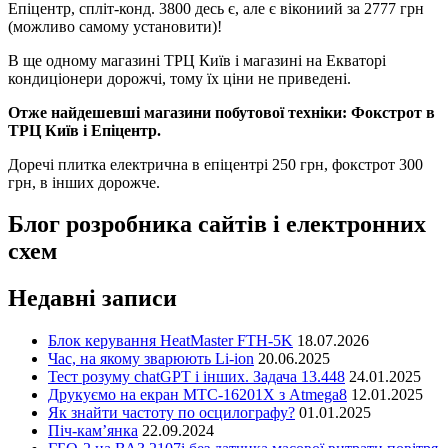
Епіцентр, спліт-конд. 3800 десь є, але є вікониий за 2777 грн
(можливо самому установити)!
В ще одному магазині ТРЦ Київ і магазині на Екваторі
кондиціонери дорожчі, тому їх ціни не приведені.
Отже найдешевші магазини побутової техніки: Фокстрот в
ТРЦ Київ і Епіцентр.
Доречі плитка електрична в епіцентрі 250 грн, фокстрот 300
грн, в інших дорожче.
Блог розробника сайтів і електронних
схем
Недавні записи
Блок керування HeatMaster FTH-5K
18.07.2026
Час, на якому зварюють Li-ion
20.06.2025
Тест розуму chatGPT і інших. Задача 13.448
24.01.2025
Друкуємо на екран MTC-16201X з Atmega8
12.01.2025
Як знайти частоту по осцилографу?
01.01.2025
Піч-кам’янка
22.09.2024