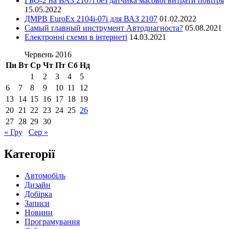
ГБО-2 на ВАЗ 2107і без датчика масової витрати повітря
15.05.2022
ДМРВ EuroEx 2104i-07i для ВАЗ 2107
01.02.2022
Самый главный инструмент Автодиагноста?
05.08.2021
Електронні схеми в інтернеті
14.03.2021
Червень 2016
Пн
Вт
Ср
Чт
Пт
Сб
Нд
1
2
3
4
5
6
7
8
9
10
11
12
13
14
15
16
17
18
19
20
21
22
23
24
25
26
27
28
29
30
« Гру
Сер »
Категорії
Автомобіль
Дизайн
Добірка
Записи
Новини
Програмування