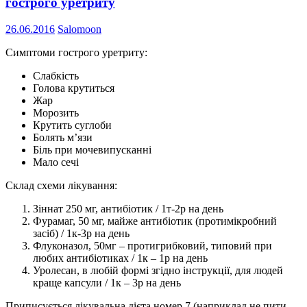
гострого уретриту
26.06.2016
Salomoon
Симптоми гострого уретриту:
Слабкість
Голова крутиться
Жар
Морозить
Крутить суглоби
Болять м’язи
Біль при мочевипусканні
Мало сечі
Склад схеми лікування:
Зіннат 250 мг, антибіотик / 1т-2р на день
Фурамаг, 50 мг, майже антибіотик (протимікробний
засіб) / 1к-3р на день
Флуконазол, 50мг – протигрибковий, типовий при
любих антибіотиках / 1к – 1р на день
Уролесан, в любій формі згідно інструкції, для людей
краще капсули / 1к – 3р на день
Приписується лікувальна дієта номер 7 (наприклад не пити