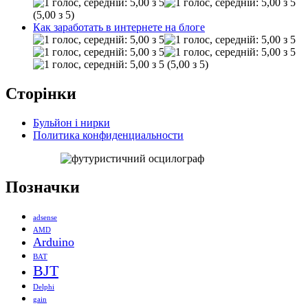
(5,00 з 5)
Как заработать в интернете на блоге
(5,00 з 5)
Сторінки
Бульйон і нирки
Политика конфиденциальности
Позначки
adsense
AMD
Arduino
BAT
BJT
Delphi
gain